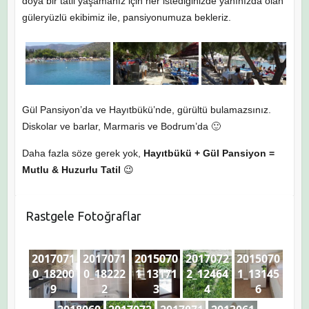
doya bir tatil yaşamanız için her istediğinizde yanınızda olan
güleryüzlü ekibimiz ile, pansiyonumuza bekleriz.
Gül Pansiyon’da ve Hayıtbükü’nde, gürültü bulamazsınız.
Diskolar ve barlar, Marmaris ve Bodrum’da 🙂
Daha fazla söze gerek yok,
Hayıtbükü + Gül Pansiyon =
Mutlu & Huzurlu Tatil
😉
Rastgele Fotoğraflar
2017071
2017071
2015070
2017072
2015070
0_18200
0_18222
1_13171
2_12464
1_13145
9
2
3
4
6