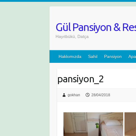
Skip
to
content
Gül Pansiyon & Re
Hayıtbükü, Datça
Hakkımızda
Sahil
Pansiyon
Apa
pansiyon_2
gokhan
28/04/2018