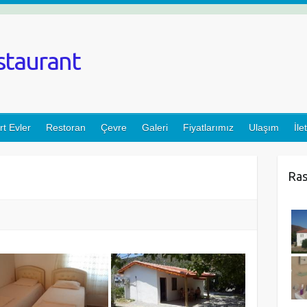
staurant
rt Evler
Restoran
Çevre
Galeri
Fiyatlarımız
Ulaşım
İle
Ras